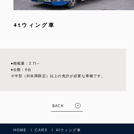
4tウィング車
●積載量：2.7t～
●台数：6台
※中型（8t未満限定）以上の免許が必要な車種です。
BACK
HOME
CARS
4tウィング車